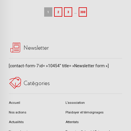
…
1
2
3
300
Newsletter
[contact-form-7 id= »10454″ title= »Newsletter form »]
Catégories
Accueil
L’association
Nos actions
Plaidoyer et témoignages
Actualités
Attentats