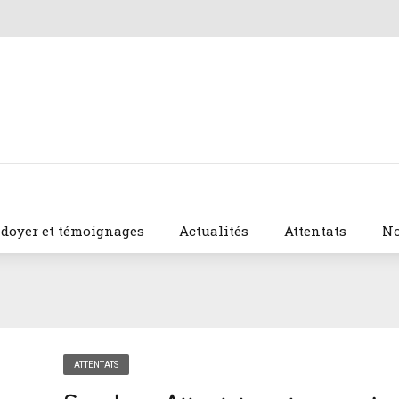
idoyer et témoignages
Actualités
Attentats
No
ATTENTATS