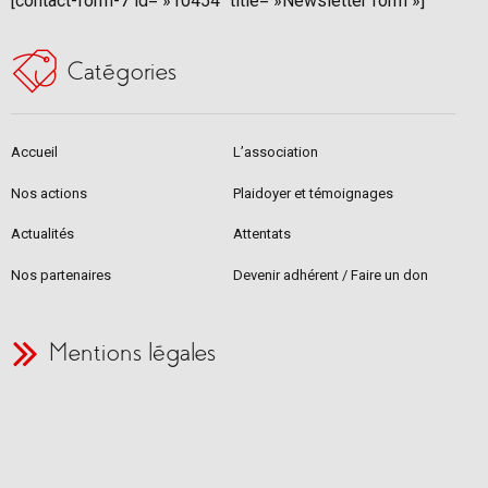
[contact-form-7 id= »10454″ title= »Newsletter form »]
Catégories
Accueil
L’association
Nos actions
Plaidoyer et témoignages
Actualités
Attentats
Nos partenaires
Devenir adhérent / Faire un don
Mentions légales