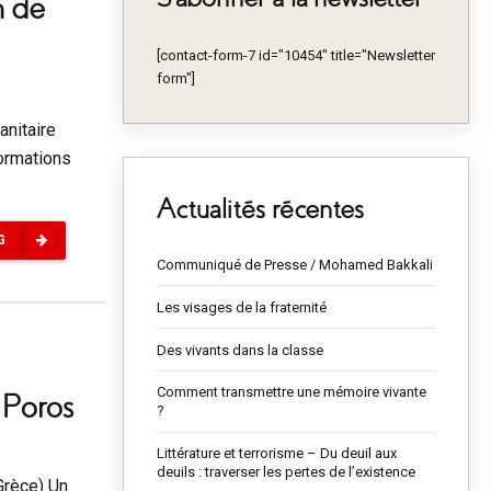
n de
[contact-form-7 id="10454" title="Newsletter
form"]
anitaire
ormations
Actualités récentes
G
Communiqué de Presse / Mohamed Bakkali
Les visages de la fraternité
Des vivants dans la classe
Comment transmettre une mémoire vivante
f Poros
?
Littérature et terrorisme – Du deuil aux
deuils : traverser les pertes de l’existence
(Grèce) Un