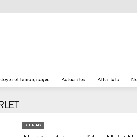
idoyer et témoignages
Actualités
Attentats
No
RLET
ATTENTATS