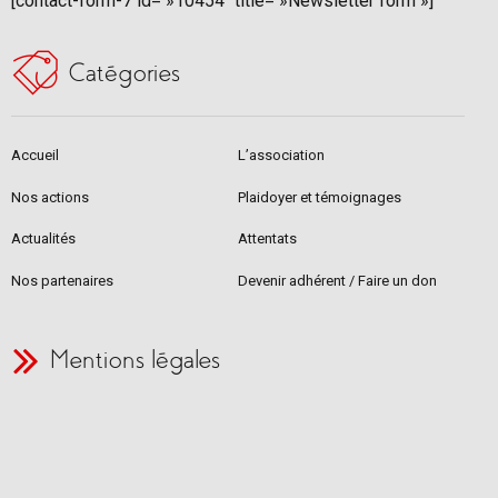
[contact-form-7 id= »10454″ title= »Newsletter form »]
Catégories
Accueil
L’association
Nos actions
Plaidoyer et témoignages
Actualités
Attentats
Nos partenaires
Devenir adhérent / Faire un don
Mentions légales