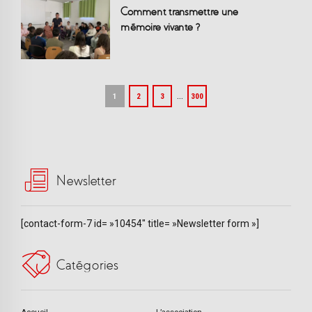
Comment transmettre une
mémoire vivante ?
…
1
2
3
300
Newsletter
[contact-form-7 id= »10454″ title= »Newsletter form »]
Catégories
Accueil
L’association