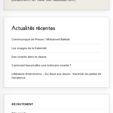
[contact-form-7 id="10454" title="Newsletter form"]
Actualités récentes
Communiqué de Presse / Mohamed Bakkali
Les visages de la fraternité
Des vivants dans la classe
Comment transmettre une mémoire vivante ?
Littérature et terrorisme – Du deuil aux deuils : traverser les pertes de
l’existence
RECRUTEMENT