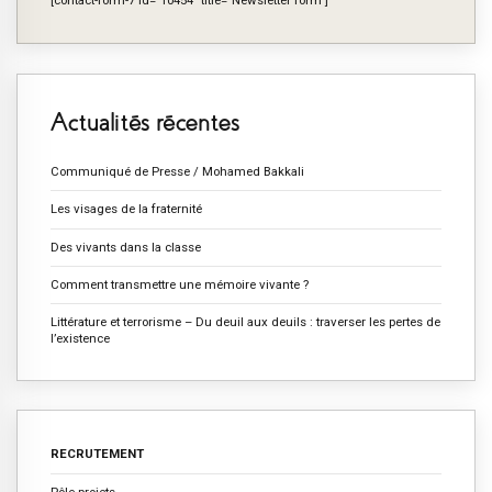
[contact-form-7 id="10454" title="Newsletter form"]
Actualités récentes
Communiqué de Presse / Mohamed Bakkali
Les visages de la fraternité
Des vivants dans la classe
Comment transmettre une mémoire vivante ?
Littérature et terrorisme – Du deuil aux deuils : traverser les pertes de
l’existence
RECRUTEMENT