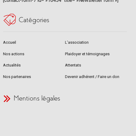
[contact-form-7 id= »10454″ title= »Newsletter form »]
Catégories
Accueil
L’association
Nos actions
Plaidoyer et témoignages
Actualités
Attentats
Nos partenaires
Devenir adhérent / Faire un don
Mentions légales