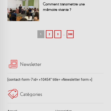
Comment transmettre une
mémoire vivante ?
…
1
2
3
300
Newsletter
[contact-form-7 id= »10454″ title= »Newsletter form »]
Catégories
Accueil
L’association