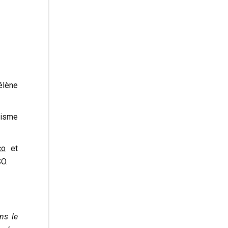
élène
risme
co
et
O.
ns le