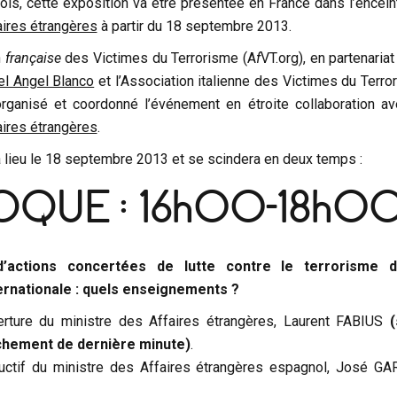
ois, cette exposition va être présentée en France dans l’encein
aires étrangères
à partir du 18 septembre 2013.
n
française
des Victimes du Terrorisme (A
f
VT.org), en partenaria
el Angel Blanco
et l’Association italienne des Victimes du Terro
organisé et coordonné l’événement en étroite collaboration av
aires étrangères
.
a lieu le 18 septembre 2013 et se scindera en deux temps :
OQUE : 16h00-18h0
’actions concertées de lutte contre le terrorisme d
rnationale : quels enseignements ?
erture du ministre des Affaires étrangères, Laurent FABIUS
hement de dernière minute)
.
uctif du ministre des Affaires étrangères espagnol, José GA