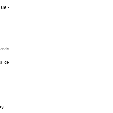
anti-
rande
es de
rg;