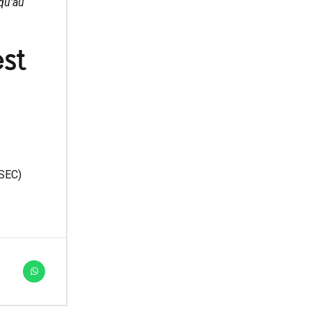
squ’au
st
ISEC)