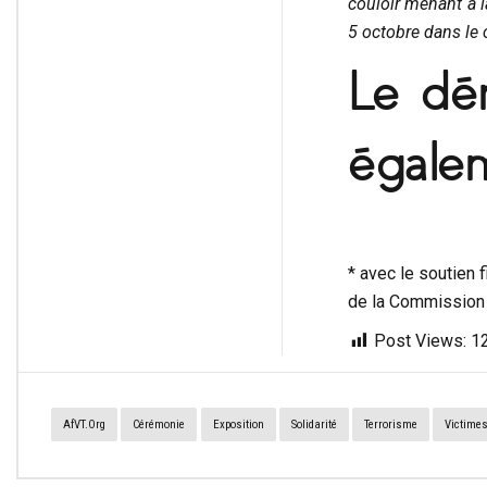
couloir menant à l
5 octobre dans le 
Le dér
égalem
* avec le soutien 
de la Commission 
Post Views:
1
AfVT.org
Cérémonie
Exposition
Solidarité
Terrorisme
Victime