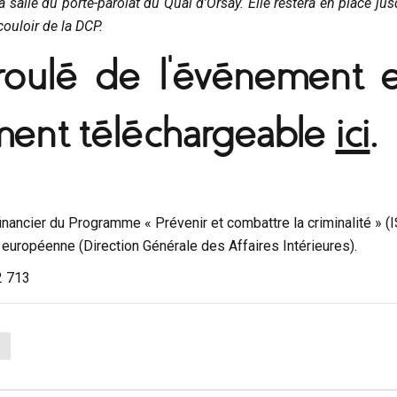
a salle du porte-parolat du Quai d’Orsay. Elle restera en place ju
couloir de la DCP.
oulé de l’événement e
ent téléchargeable
ici
.
financier du Programme « Prévenir et combattre la criminalité » (
européenne (Direction Générale des Affaires Intérieures).
2 713
s