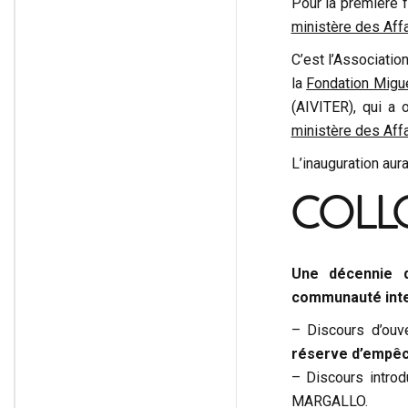
Pour la première f
ministère des Aff
C’est l’Associatio
la
Fondation Migu
(AIVITER), qui a 
ministère des Aff
L’inauguration aur
COLL
Une décennie d
communauté inte
– Discours d’ouv
réserve d’empêc
– Discours introd
MARGALLO.