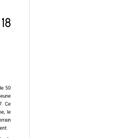
e
18
de 50
jeune
7. Ce
me, le
rrain
ent.