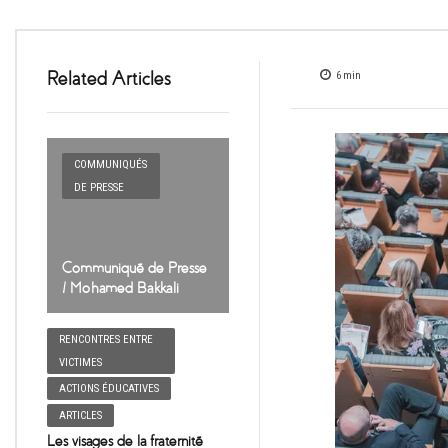
Related Articles
6
min
COMMUNIQUÉS
DE PRESSE
Communiqué de Presse
/ Mohamed Bakkali
RENCONTRES ENTRE
VICTIMES
ACTIONS ÉDUCATIVES
ARTICLES
Les visages de la fraternité