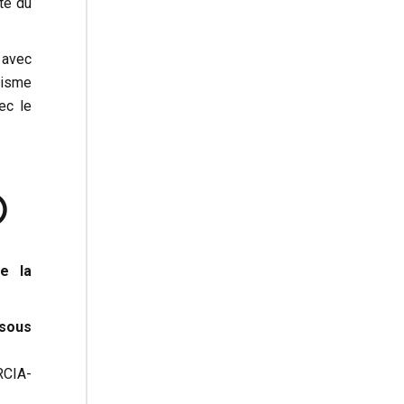
te du
t avec
risme
ec le
0
e la
(sous
RCIA-