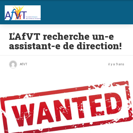
L’AfVT recherche un-e
assistant-e de direction!
AfVT
il y a 9 ans