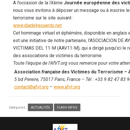
A l’occasion de la IXème
Journée européenne des vict
nous vous invitons à déposer un message ou à inscrire le
terrorisme sur le site suivant :
www.diadelrecuerdo.net
Cet hommage virtuel et éphémère, disponible en anglais 
est une initiative de notre partenaire, l’ASOCIACION DE 
VICTIMAS DEL 11-M (AAV11-M), qui a dirigé jusqu’ici le 
des associations de victimes du terrorisme.
Toute l’équipe de l’AfVT.org vous remercie pour votre atten
Association
française
des Victimes du Terrorisme
– 
5 bd Pereire, 75017 Paris, France
– Tél :
+33 9 82 47 83 9
contact@afvt.org
–
www.afvt.org
Catégories :
ACTUALITÉS
,
FLASH INFOS