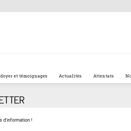
idoyer et témoignages
Actualités
Attentats
No
ETTER
s d’information !