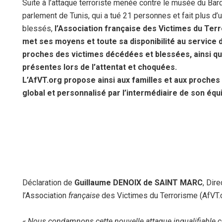
Suite à l’attaque terroriste menée contre le musée du Bard
parlement de Tunis, qui a tué 21 personnes et fait plus d’
blessés,
l’Association française des Victimes du Ter
met ses moyens et toute sa disponibilité au service 
proches des victimes décédées et blessées, ainsi q
présentes lors de l’attentat et choquées.
L’AfVT.org propose ainsi aux familles et aux proch
global et personnalisé par l’intermédiaire de son équ
Déclaration de
Guillaume DENOIX de SAINT MARC
, Dir
l’Association
française
des Victimes du Terrorisme (AfVT.o
« Nous condamnons cette nouvelle attaque inqualifiable co