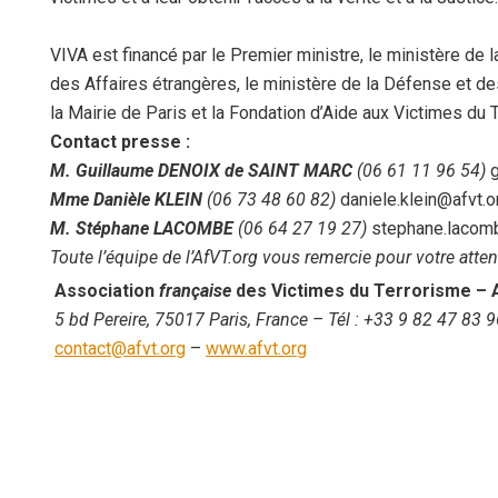
VIVA est financé par le Premier ministre, le ministère de l
des Affaires étrangères, le ministère de la Défense et d
la Mairie de Paris et la Fondation d’Aide aux Victimes du 
Contact presse :
M. Guillaume DENOIX de SAINT MARC
(06 61 11 96 54)
g
Mme Danièle KLEIN
(06 73 48 60 82)
daniele.klein@afvt.o
M. Stéphane LACOMBE
(06 64 27 19 27)
stephane.lacom
Toute l’équipe de l’AfVT.org vous remercie pour votre atten
Association
française
des Victimes du Terrorisme
– 
5 bd Pereire, 75017 Paris, France
– Tél :
+33 9 82 47 83 9
contact@afvt.org
–
www.afvt.org