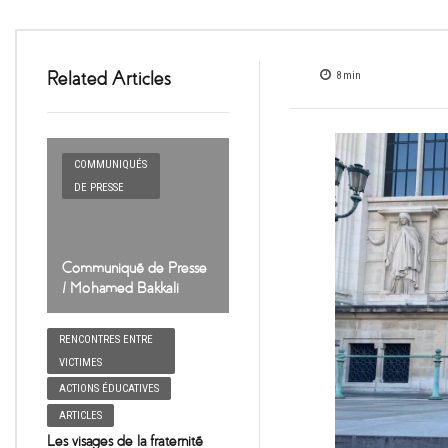
Related Articles
8
min
COMMUNIQUÉS
DE PRESSE
Communiqué de Presse
/ Mohamed Bakkali
RENCONTRES ENTRE
VICTIMES
ACTIONS ÉDUCATIVES
ARTICLES
Les visages de la fraternité