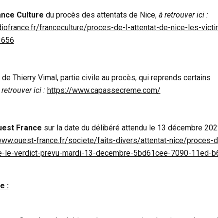
ance Culture
du procès des attentats de Nice,
à retrouver ici :
iofrance.fr/franceculture/proces-de-l-attentat-de-nice-les-vict
3656
de Thierry Vimal, partie civile au procès, qui reprends certains
 retrouver ici :
https://www.capassecreme.com/
est France
sur la date du délibéré attendu le 13 décembre 202
www.ouest-france.fr/societe/faits-divers/attentat-nice/proces-d
ce-le-verdict-prevu-mardi-13-decembre-5bd61cee-7090-11ed-b
e :