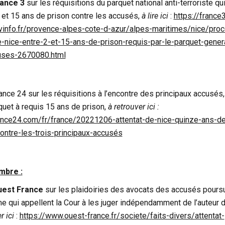
ance 3
sur les réquisitions du parquet national anti-terroriste qu
2 et 15 ans de prison contre les accusés,
à lire ici
:
https://france
tvinfo.fr/provence-alpes-cote-d-azur/alpes-maritimes/nice/pro
e-nice-entre-2-et-15-ans-de-prison-requis-par-le-parquet-gener
uses-2670080.html
rance 24 sur les réquisitions à l’encontre des principaux accusés,
quet à requis 15 ans de prison,
à retrouver ici :
ance24.com/fr/france/20221206-attentat-de-nice-quinze-ans-de
ontre-les-trois-principaux-accusés
mbre :
est France
sur les plaidoiries des avocats des accusés poursu
rme qui appellent la Cour à les juger indépendamment de l’auteur 
r ici
:
https://www.ouest-france.fr/societe/faits-divers/attentat-