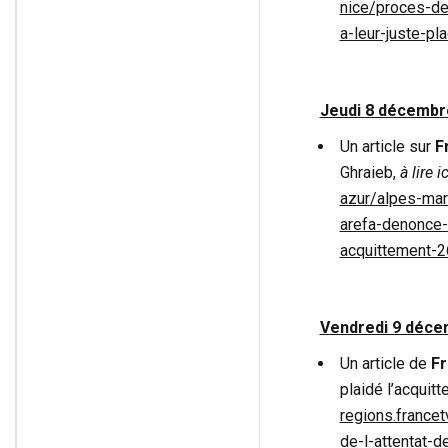
nice/proces-de
a-leur-juste-
Jeudi 8 décembre
Un article sur
F
Ghraieb,
à lire ic
azur/alpes-mar
arefa-denonce
acquittement-2
Vendredi 9 déce
Un article de
Fr
plaidé l’acquitt
regions.france
de-l-attentat-