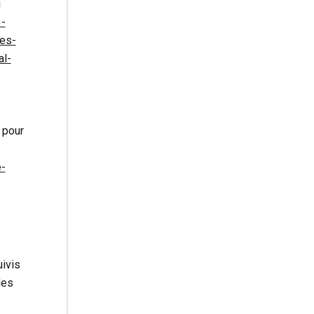
i
3-
ces-
al-
 pour
-
ivis
des