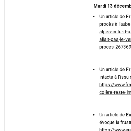
Mardi 13 décemb
Un article de
Fr
procès à l’aube
alpes-cote-d-a
allait-pas-je-v
proces-267369
Un article de
F
intacte à l’issu
https://www.fr
colère-reste-i
Un article de
Eu
évoque la frust
https://www.eur