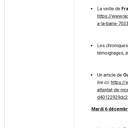
La veille de
Fr
https://www.rad
a-la-barre-703
Les chroniques 
témoignages,
à
Un article de
Ou
lire ici
:
https://
attentat-de-ni
d40122929dc2
Mardi 6 décembr