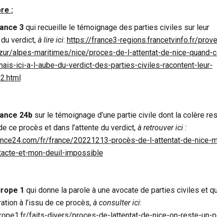
re :
ance 3
qui recueille le témoignage des parties civiles sur leur
 du verdict,
à lire ici
:
https://france3-regions.francetvinfo.fr/prov
zur/alpes-maritimes/nice/proces-de-l-attentat-de-nice-quand-c
enais-ici-a-l-aube-du-verdict-des-parties-civiles-racontent-leur-
2.html
rance 24b
sur le témoignage d’une partie civile dont la colère re
 de ce procès et dans l’attente du verdict,
à retrouver ici :
ance24.com/fr/france/20221213-procès-de-l-attentat-de-nice-
ntacte-et-mon-deuil-impossible
rope 1
qui donne la parole à une avocate de parties civiles et qu
ration à l’issu de ce procès,
à consulter ici
:
ope1.fr/faits-divers/proces-de-lattentat-de-nice-on-reste-un-p