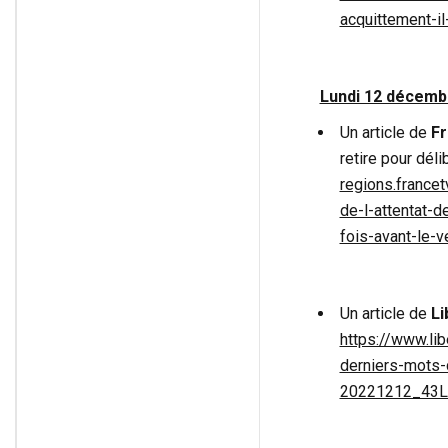
acquittement-il
Lundi 12 décembr
Un article de
Fr
retire pour déli
regions.france
de-l-attentat-
fois-avant-le-
Un article de
Li
https://www.lib
derniers-mots-
20221212_43