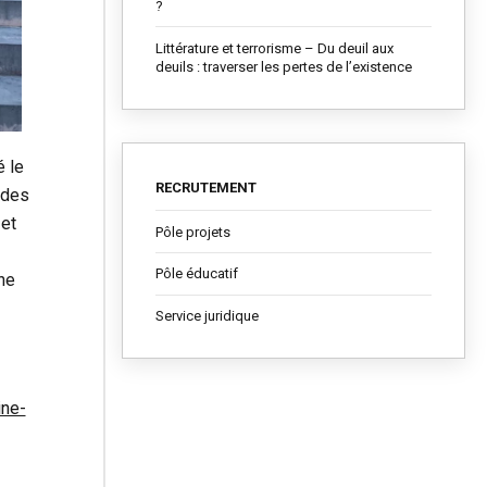
?
Littérature et terrorisme – Du deuil aux
deuils : traverser les pertes de l’existence
é le
RECRUTEMENT
 des
 et
Pôle projets
Pôle éducatif
ne
Service juridique
ine-