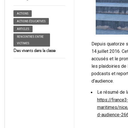
ACTIONS
ACTIONS ÉDUCATIVES
ARTICLES
RENCONTRES ENTRE
Depuis quatorze se
VICTIMES
Des vivants dans la classe
14 juillet 2016. C
accusés et le pron
les plaidoiries de
podcasts et repor
d’audience.
Le résumé de l
https://france3
maritimes/nice
d-audience-26