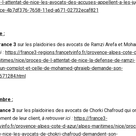
-l-attentat-de-nice-les-avocats-des-accuses-appellent-a-les-ju
place-4b7df376-7658-11ed-a671-02732ecaf821
 :
rance 3
sur les plaidoiries des avocats de Ramzi Arefa et Moh
i :
https://france3-regions.francetvinfo.fr/provence-alpes-cote-
itimes/nice/proces-de-l-attentat-de-nice-la-defense-de-ramzi-
-un-complot-et-celle-de-mohamed-ghraieb-demande-son-
671284.html
mbre :
ance 3
sur les plaidoiries des avocats de Chorki Chafroud qui o
ement de leur client,
à retrouver ici :
https://france3-
tvinfo.fr/provence-alpes-cote-d-azur/alpes-maritimes/nice/pro
de-nice-les-avocats-de-chokri-chafroud-demandent-son-