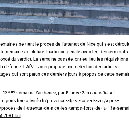
maines se tient le procès de l’attentat de Nice qui s’est déroul
ette semaine se clôture l’audience pénale avec les derniers mots
oncé du verdict. La semaine passée, ont eu lieu les réquisitions
 la défense. L’AfVT vous propose une sélection des articles,
tages qui sont parus ces derniers jours à propos de cette semai
ème
a 13
semaine d’audience, par
France 3
,
à consulter ici
:
-regions.francetvinfo.fr/provence-alpes-cote-d-azur/alpes-
/proces-de-l-attentat-de-nice-les-temps-forts-de-la-13e-sema
66708.html