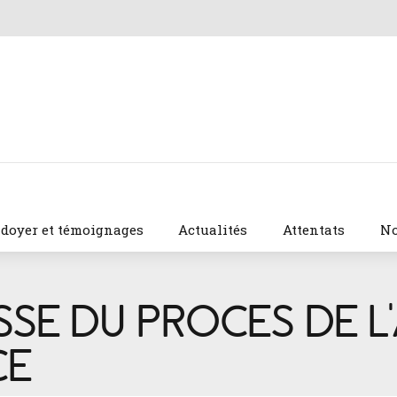
idoyer et témoignages
Actualités
Attentats
No
SE DU PROCES DE L’
CE