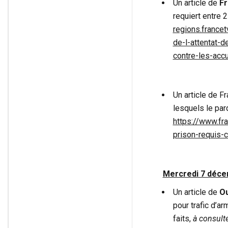
Un article de
Fr
requiert entre 
regions.france
de-l-attentat-d
contre-les-acc
Un article de F
lesquels le par
https://www.fr
prison-requis-c
Mercredi 7 déce
Un article de
Ou
pour trafic d’a
faits,
à consulte