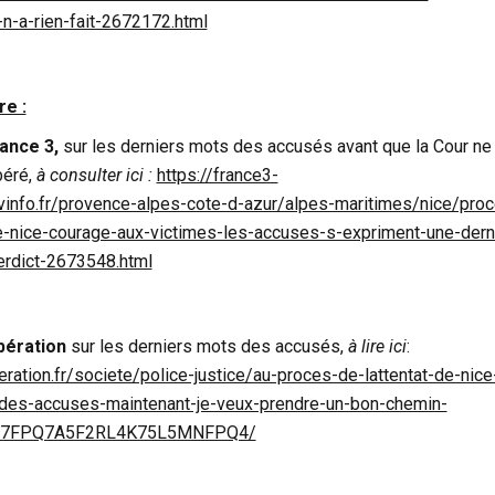
-n-a-rien-fait-2672172.html
e :
ance 3,
sur les derniers mots des accusés avant que la Cour ne
béré,
à consulter ici :
https://france3-
tvinfo.fr/provence-alpes-cote-d-azur/alpes-maritimes/nice/pro
de-nice-courage-aux-victimes-les-accuses-s-expriment-une-dern
verdict-2673548.html
bération
sur les derniers mots des accusés,
à lire ici
:
eration.fr/societe/police-justice/au-proces-de-lattentat-de-nice
des-accuses-maintenant-je-veux-prendre-un-bon-chemin-
L7FPQ7A5F2RL4K75L5MNFPQ4/