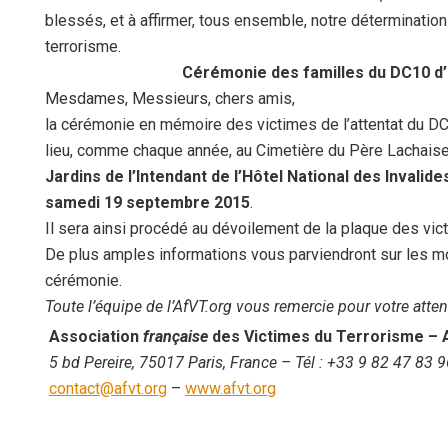
blessés, et à affirmer, tous ensemble, notre détermination 
terrorisme.
Cérémonie des familles du DC10 d
Mesdames, Messieurs, chers amis,
la cérémonie en mémoire des victimes de l’attentat du DC
lieu, comme chaque année, au Cimetière du Père Lachais
Jardins de l’Intendant de l’Hôtel National des Invalide
samedi 19 septembre 2015
.
Il sera ainsi procédé au dévoilement de la plaque des vi
De plus amples informations vous parviendront sur les m
cérémonie.
Toute l’équipe de l’AfVT.org vous remercie pour votre atten
Association
française
des Victimes du Terrorisme
– 
5 bd Pereire, 75017 Paris, France
– Tél :
+33 9 82 47 83 9
contact@afvt.org
–
www.afvt.org