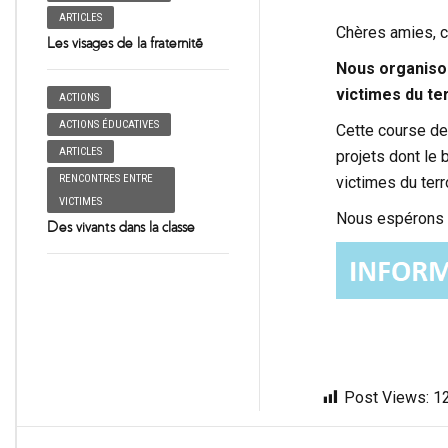
ARTICLES
Chères amies, c
Les visages de la fraternité
Nous organiso
victimes du te
ACTIONS
ACTIONS ÉDUCATIVES
Cette course de 
ARTICLES
projets dont le 
RENCONTRES ENTRE
victimes du ter
VICTIMES
Nous espérons v
Des vivants dans la classe
Post Views:
1