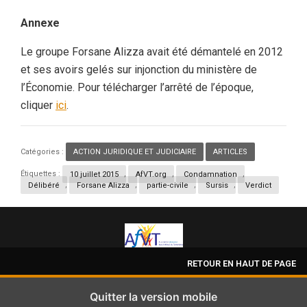
Annexe
Le groupe Forsane Alizza avait été démantelé en 2012
et ses avoirs gelés sur injonction du ministère de
l’Économie. Pour télécharger l’arrêté de l’époque,
cliquer
ici
.
Catégories :
ACTION JURIDIQUE ET JUDICIAIRE
,
ARTICLES
Étiquettes :
10 juillet 2015
,
AfVT.org
,
Condamnation
,
Délibéré
,
Forsane Alizza
,
partie-civile
,
Sursis
,
Verdict
RETOUR EN HAUT DE PAGE
Quitter la version mobile