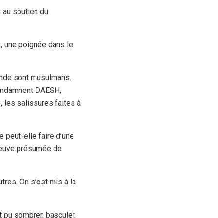
s au soutien du
, une poignée dans le
onde sont musulmans.
 condamnent DAESH,
, les salissures faites à
 peut-elle faire d’une
 veuve présumée de
utres. On s’est mis à la
 pu sombrer, basculer,