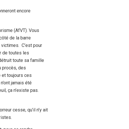
sonneront encore
orisme (AfVT). Vous
côté de la barre
 victimes. C’est pour
ir de toutes les
étruit toute sa famille
u procès, des
 et toujours ces
 n’ont jamais été
il, ça n’existe pas.
reur cesse, qu’il n’y ait
ristes.