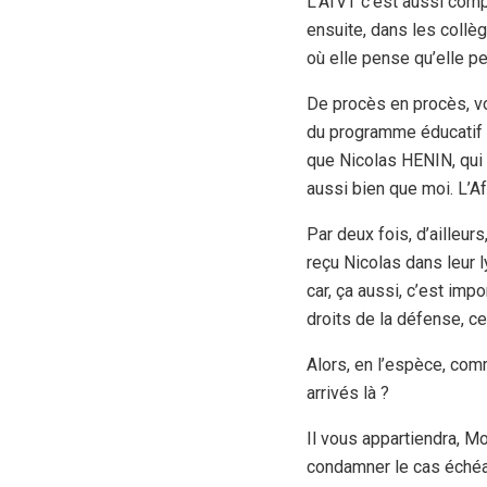
L’AfVT c’est aussi comp
ensuite, dans les collè
où elle pense qu’elle pe
De procès en procès, v
du programme éducatif d
que Nicolas HENIN, qui r
aussi bien que moi. L’Af
Par deux fois, d’ailleur
reçu Nicolas dans leur 
car, ça aussi, c’est impo
droits de la défense, c
Alors, en l’espèce, comm
arrivés là ?
Il vous appartiendra, Mo
condamner le cas échéa