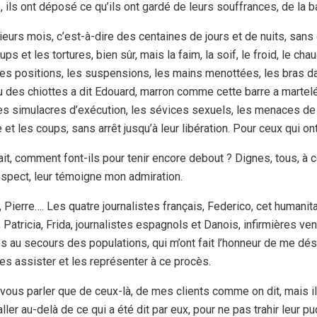
, ils ont déposé ce qu’ils ont gardé de leurs souffrances, de la ba
ieurs mois, c’est-à-dire des centaines de jours et de nuits, san
ups et les tortures, bien sûr, mais la faim, la soif, le froid, le ch
s des positions, les suspensions, les mains menottées, les bras d
u des chiottes a dit Edouard, marron comme cette barre a martelé D
 les simulacres d’exécution, les sévices sexuels, les menaces de
re et les coups, sans arrêt jusqu’à leur libération. Pour ceux qui 
it, comment font-ils pour tenir encore debout ? Dignes, tous, à c
respect, leur témoigne mon admiration.
, Pierre…. Les quatre journalistes français, Federico, cet humanita
 Patricia, Frida, journalistes espagnols et Danois, infirmières v
 au secours des populations, qui m’ont fait l’honneur de me dés
les assister et les représenter à ce procès.
 vous parler que de ceux-là, de mes clients comme on dit, mais i
ller au-delà de ce qui a été dit par eux, pour ne pas trahir leur pu