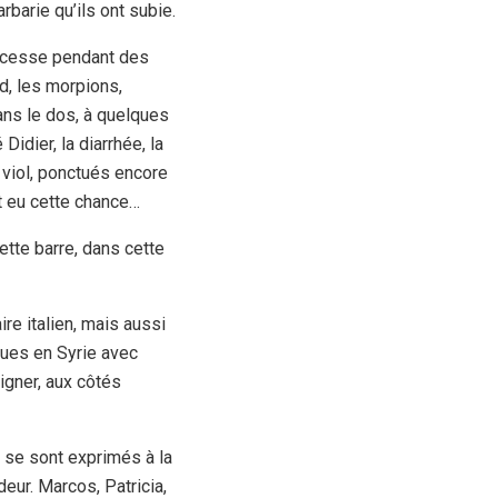
rbarie qu’ils ont subie.
s cesse pendant des
aud, les morpions,
ans le dos, à quelques
idier, la diarrhée, la
 viol, ponctués encore
ont eu cette chance…
ette barre, dans cette
ire italien, mais aussi
enues en Syrie avec
igner, aux côtés
l se sont exprimés à la
deur. Marcos, Patricia,