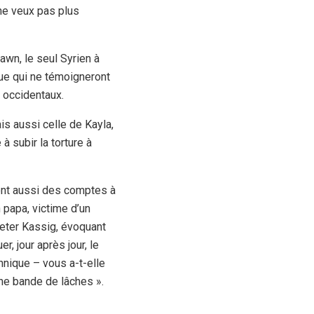
ne veux pas plus
dawn, le seul Syrien à
ique qui ne témoigneront
 occidentaux.
is aussi celle de Kayla,
à subir la torture à
ont aussi des comptes à
 papa, victime d’un
eter Kassig, évoquant
r, jour après jour, le
nnique – vous a-t-elle
une bande de lâches ».