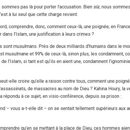
ne sommes pas là pour porter l’accusation. Bien sûr, nous somme
’est à lui seul que cette charge revient.
rd, comprendre, donc, comment ceux-là, une poignée, en France
 dans l’Islam, une justification à leurs crimes ?
is sont musulmans. Près de deux milliards d’humains dans le m
 est musulmane et 99% de ceux-là, sinon plus, les condamnent,
de l’Islam, si tant est qu’ils en aient une, condamnent l’ignominie
t-elle croire qu’elle a raison contre tous, comment une poignée
on d’assassinats, de massacres au nom de Dieu ? Kahina Houry, la
 répondu à ce sujet, en visio-conférence, depuis sa prison :
ond – vous a-t-elle dit – on se sentait tellement supérieurs aux a
mprendre qu’en se mettant à la place de Dieu, ces hommes aient