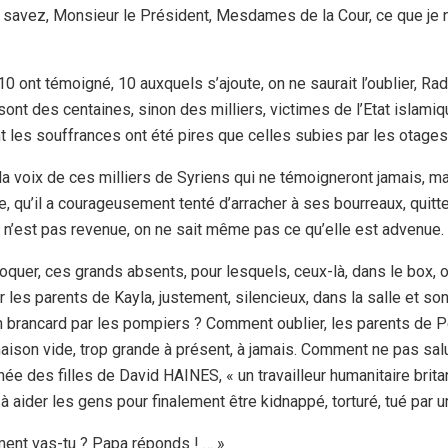
s savez, Monsieur le Président, Mesdames de la Cour, ce que je 
e, 10 ont témoigné, 10 auxquels s’ajoute, on ne saurait l’oublier, Ra
s sont des centaines, sinon des milliers, victimes de l’Etat islam
t les souffrances ont été pires que celles subies par les otages
la voix de ces milliers de Syriens qui ne témoigneront jamais, ma
 qu’il a courageusement tenté d’arracher à ses bourreaux, quitte 
 n’est pas revenue, on ne sait même pas ce qu’elle est advenue.
uer, ces grands absents, pour lesquels, ceux-là, dans le box, 
les parents de Kayla, justement, silencieux, dans la salle et son
 brancard par les pompiers ? Comment oublier, les parents de P
 maison vide, trop grande à présent, à jamais. Comment ne pas salue
née des filles de David HAINES, « un travailleur humanitaire brita
 à aider les gens pour finalement être kidnappé, torturé, tué par 
ent vas-tu ? Papa réponds ! … »