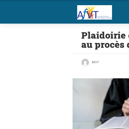
Plaidoiri
au procès 
AfVT