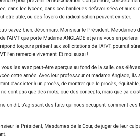
rendre pour prévenir la radicalisation. Comprendre, concrètement
ges, dans les lycées, dans ces banlieues défavorisées et aussi d
ut être utile, où des foyers de radicalisation peuvent exister.
ous savez bien, désormais, Monsieur le Président, Mesdames de
e l’AfVT que porte Madame ANGLADE et je ne vous en parlerai pa
épond toujours présent aux sollicitations de l’AfVT, pourrait sû
VT l’en remercie vivement. Et moi aussi !
s, vous les avez peut-être aperçus au fond de la salle, ces élèves
lycée cette année. Avec leur professeur et madame Anglade, ils s
rtant d’assister à un procès, de montrer que le procès, équitable, 
e ne sont pas que des mots, que des concepts, mais que ça exist
e on dit, s’agissant des faits qui nous occupent, comment ces tr
nsieur le Président, Mesdames de la Cour, de juger de leur culpa
nt.