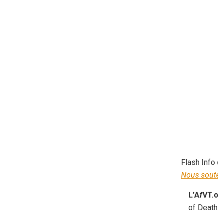
Flash Info
Nous soute
L’A
f
VT.o
of Death