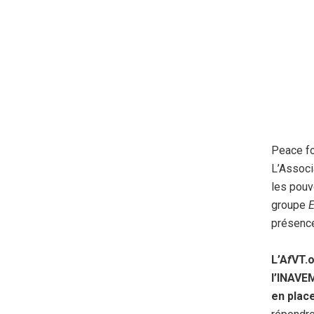
Peace fo
L’Associ
les pouvo
groupe
E
présence
L’A
f
VT.o
l’INAVE
en place