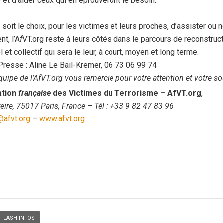
 et d’aider ceux qui en éprouveront le besoin.
soit le choix, pour les victimes et leurs proches, d’assister ou n
t, l’A
f
VT.org reste à leurs côtés dans le parcours de reconstruc
l et collectif qui sera le leur, à court, moyen et long terme.
Presse :
A
line
Le Bail-Kremer, 06 73 06 99 74
quipe de l’AfVT.org vous remercie pour votre attention et votre so
ation
française
des Victimes du Terrorisme
– AfVT.org
,
eire, 75017 Paris, France
– Tél :
+33 9 82 47 83 96
@afvt.org
–
www.afvt.org
FLASH INFOS