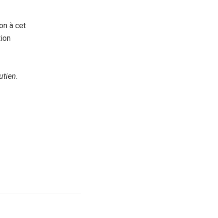
on à cet
tion
utien.