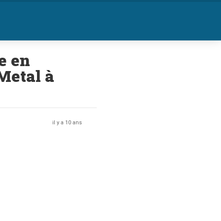
se en
Metal à
il y a 10 ans