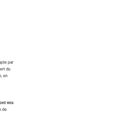
mpte par
ert du
e, en
ont mis
n de