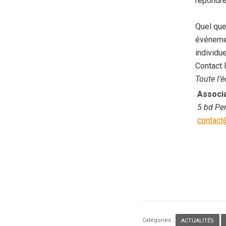
répondre
Quel que 
événemen
individue
Contact 
Toute l’é
Associ
5 bd Per
con
tact
Catégories :
ACTUALITÉS
,